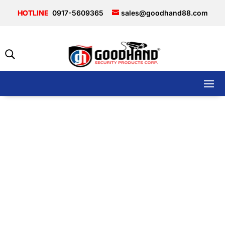
0917-5609365
sales@goodhand88.com