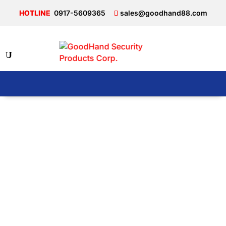
0917-5609365
sales@goodhand88.com